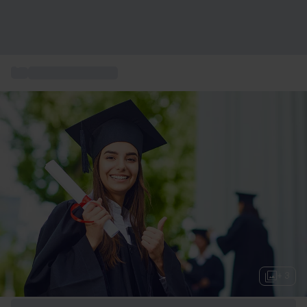
...
Soggiorni in Europa
+ 3