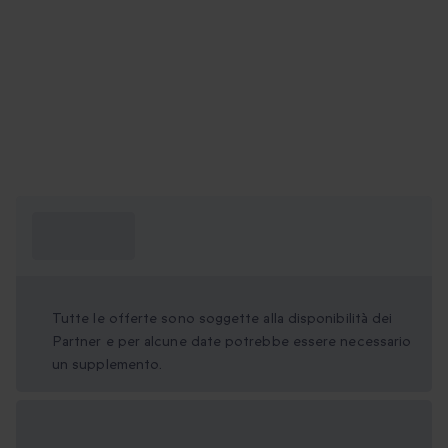
Cosa devo
sapere?
Tutte le offerte sono soggette alla disponibilità dei
Partner e per alcune date potrebbe essere necessario
un supplemento.
Formati regalo