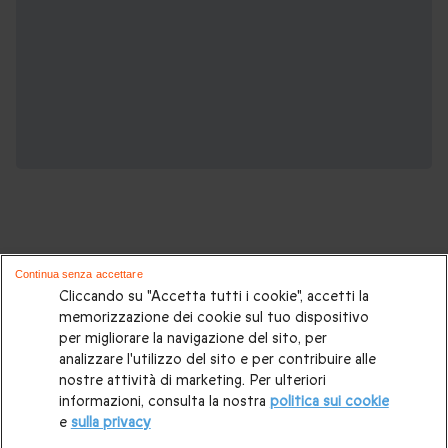
Continua senza accettare
Potrebbero piacerti anche questi cofanetti
Cliccando su "Accetta tutti i cookie", accetti la
memorizzazione dei cookie sul tuo dispositivo
regalo:
per migliorare la navigazione del sito, per
analizzare l'utilizzo del sito e per contribuire alle
Idee regalo originali
|
Regali di compleanno
|
Regali per la
nostre attività di marketing. Per ulteriori
informazioni, consulta la nostra
politica sui cookie
coppia
|
Soggiorni insoliti
|
Idee regalo donna
|
Regali per
e
sulla privacy
uomo
|
Esperienze in Svizzera
|
Weekend romantico
|