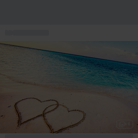
...
Soggiorni al mare
+ 6