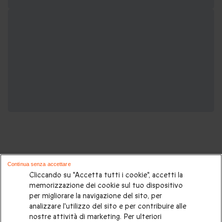
Continua senza accettare
Cliccando su "Accetta tutti i cookie", accetti la
Potrebbero piacerti anche questi cofanetti
memorizzazione dei cookie sul tuo dispositivo
regalo:
per migliorare la navigazione del sito, per
analizzare l'utilizzo del sito e per contribuire alle
Idee regalo originali
|
Regali di compleanno
|
Regali per la
nostre attività di marketing. Per ulteriori