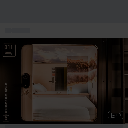
...
Soggiorni
+ 3