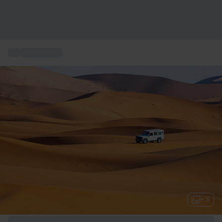
...
Box vacanze
+ 5