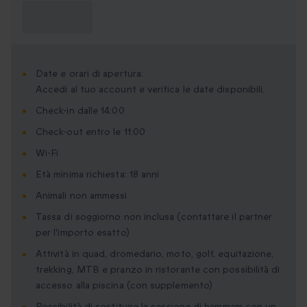
Cosa devo
sapere?
Date e orari di apertura:
Accedi al tuo account e verifica le date disponibili.
Check-in dalle 14:00
Check-out entro le 11:00
Wi-Fi
Età minima richiesta: 18 anni
Animali non ammessi
Tassa di soggiorno non inclusa (contattare il partner
per l'importo esatto)
Attività in quad, dromedario, moto, golf, equitazione,
trekking, MTB e pranzo in ristorante con possibilità di
accesso alla piscina (con supplemento)
Possibilità di sostituire la sessione di hammam con un