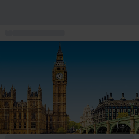
...
Cofanetti regalo Londra
+ 3