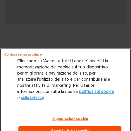
Continua senza accettare
Potrebbero piacerti anche questi cofanetti
Cliccando su "Accetta tutti i cookie", accetti la
memorizzazione dei cookie sul tuo dispositivo
regalo:
per migliorare la navigazione del sito, per
analizzare l'utilizzo del sito e per contribuire alle
Idee regalo originali
|
Regali di compleanno
|
Regali per la
nostre attività di marketing. Per ulteriori
informazioni, consulta la nostra
politica sui cookie
coppia
|
Soggiorni insoliti
|
Idee regalo donna
|
Regali per
e
sulla privacy
uomo
|
Esperienze in Svizzera
|
Weekend romantico
|
Regalo per matrimonio
|
Volo in mongolfiera
|
Box gourmet
Impostazioni cookie
|
Trattamenti benessere e Spa
|
Attività all'aperto
|
Regali di