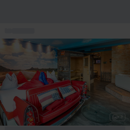
...
Spa private
+ 3