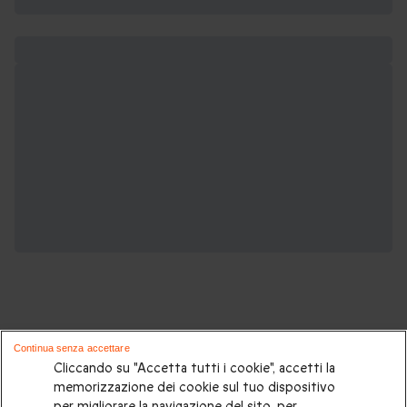
Continua senza accettare
Potrebbero piacerti anche questi cofanetti
Cliccando su "Accetta tutti i cookie", accetti la
memorizzazione dei cookie sul tuo dispositivo
regalo:
per migliorare la navigazione del sito, per