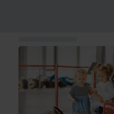
...
Vacanze Svizzera con famiglia