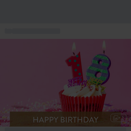
...
Idee regalo compleanno
+ 3