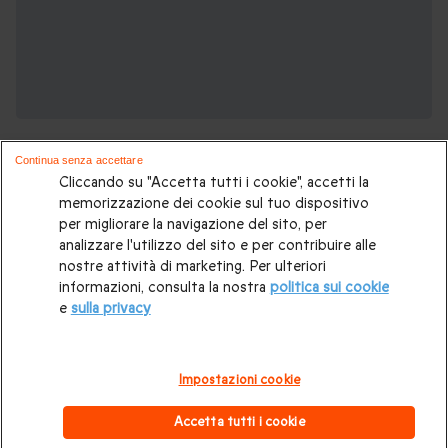
Continua senza accettare
Cliccando su "Accetta tutti i cookie", accetti la
memorizzazione dei cookie sul tuo dispositivo
per migliorare la navigazione del sito, per
analizzare l'utilizzo del sito e per contribuire alle
Voglia di viaggiare? Potrebbero piacerti
nostre attività di marketing. Per ulteriori
anche:
informazioni, consulta la nostra
politica sui cookie
e
sulla privacy
Viaggio in Europa
|
Weekend romantico
|
Soggiorni originali
|
Notte nel castello
|
Hotel stellati
|
Hotel di lusso
|
Impostazioni cookie
Soggiorno 2 notti
|
Soggiorno di 1 notte
|
Viaggi a sorpresa
|
Accetta tutti i cookie
Hotel con terme
.