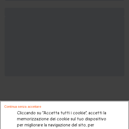
Continua senza accettare
Potrebbero piacerti anche questi cofanetti
Cliccando su "Accetta tutti i cookie", accetti la
memorizzazione dei cookie sul tuo dispositivo
regalo:
per migliorare la navigazione del sito, per