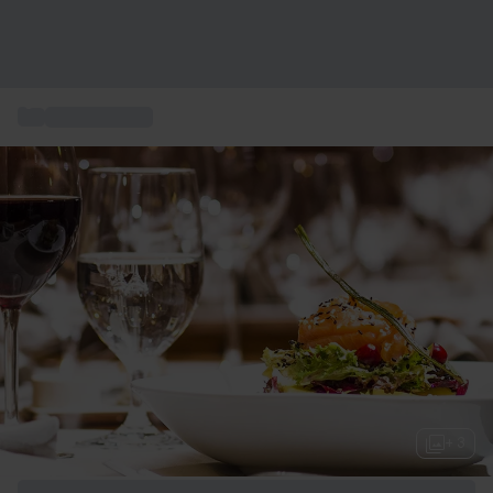
...
Cene gourmet
+ 3