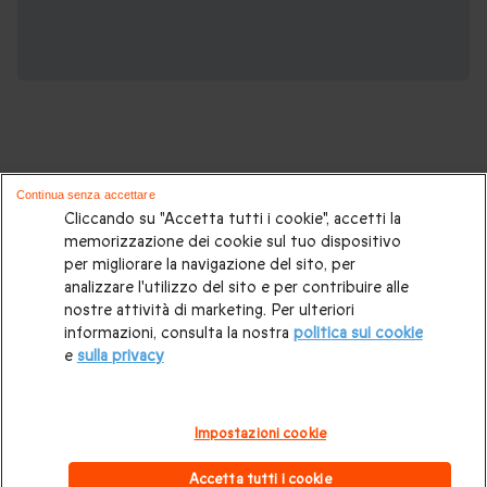
Continua senza accettare
Potrebbero piacerti anche questi cofanetti
Cliccando su "Accetta tutti i cookie", accetti la
memorizzazione dei cookie sul tuo dispositivo
regalo:
per migliorare la navigazione del sito, per
analizzare l'utilizzo del sito e per contribuire alle
Idee regalo originali
|
Regali di compleanno
|
Regali per la
nostre attività di marketing. Per ulteriori
informazioni, consulta la nostra
politica sui cookie
coppia
|
Soggiorni insoliti
|
Idee regalo donna
|
Regali per
e
sulla privacy
uomo
|
Esperienze in Svizzera
|
Weekend romantico
|
Regalo per matrimonio
|
Volo in mongolfiera
|
Box gourmet
Impostazioni cookie
|
Trattamenti benessere e Spa
|
Attività all'aperto
|
Regali di
Accetta tutti i cookie
Natale
.