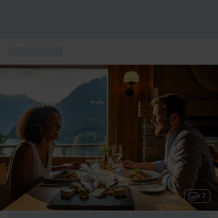
...
Box gourmet
+ 7