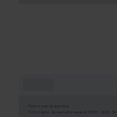
Cosa devo
sapere?
Date e orari di apertura:
Tutto l'anno, da martedì a venerdì (12:00 - 14:00, 19