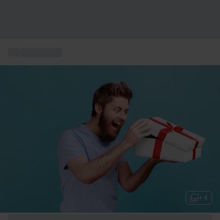
...
Regali per lui
+ 4