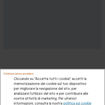
Continua senza accettare
Potrebbero piacerti anche questi cofanetti
Cliccando su "Accetta tutti i cookie", accetti la
memorizzazione dei cookie sul tuo dispositivo
regalo:
per migliorare la navigazione del sito, per
analizzare l'utilizzo del sito e per contribuire alle
Idee regalo originali
|
Regali di compleanno
|
Regali per la
nostre attività di marketing. Per ulteriori
informazioni, consulta la nostra
politica sui cookie