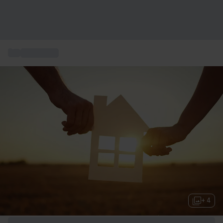
...
Idee regalo
+ 4