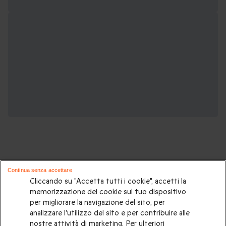
Continua senza accettare
Potrebbero piacerti anche questi cofanetti
Cliccando su "Accetta tutti i cookie", accetti la
memorizzazione dei cookie sul tuo dispositivo
regalo:
per migliorare la navigazione del sito, per
analizzare l'utilizzo del sito e per contribuire alle
Idee regalo originali
|
Regali di compleanno
|
Regali per la
nostre attività di marketing. Per ulteriori