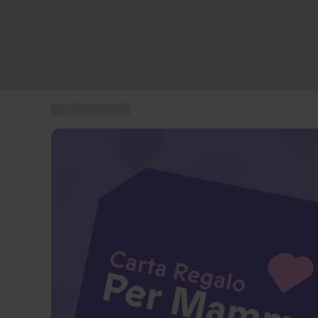
...
Regali donna