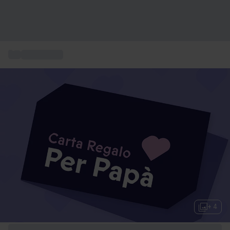
...
Regali uomo
+ 4