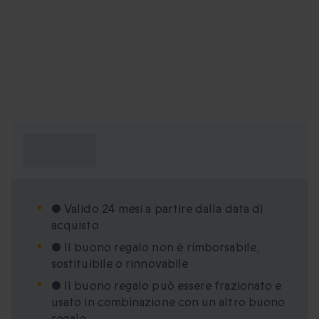
Cosa devo
sapere?
• Valido 24 mesi a partire dalla data di
acquisto
• Il buono regalo non è rimborsabile,
sostituibile o rinnovabile
• Il buono regalo può essere frazionato e
usato in combinazione con un altro buono
regalo