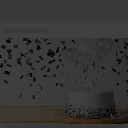
...
Regali compleanno
+ 4