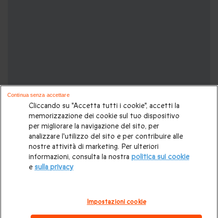
Continua senza accettare
Cliccando su "Accetta tutti i cookie", accetti la
memorizzazione dei cookie sul tuo dispositivo
per migliorare la navigazione del sito, per
analizzare l'utilizzo del sito e per contribuire alle
nostre attività di marketing. Per ulteriori
Cofanetti Regalo di Compleanno,
informazioni, consulta la nostra
politica sui cookie
potrebbero piacerti anche:
e
sulla privacy
Regali di compleanno
|
Regali per uomo
|
Regali per donna
|
Impostazioni cookie
Regali per una coppia
|
Idee regalo per gli amici
|
Idee regalo