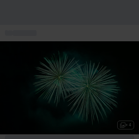
...
Idee regalo
+ 4