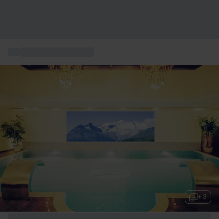
...
Idee regalo benessere
+ 3