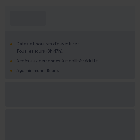
Ce que je dois
savoir ?
Dates et horaires d'ouverture :
Tous les jours (8h-17h).
Accès aux personnes à mobilité réduite
Âge minimum : 18 ans
Options cadeau
disponibles