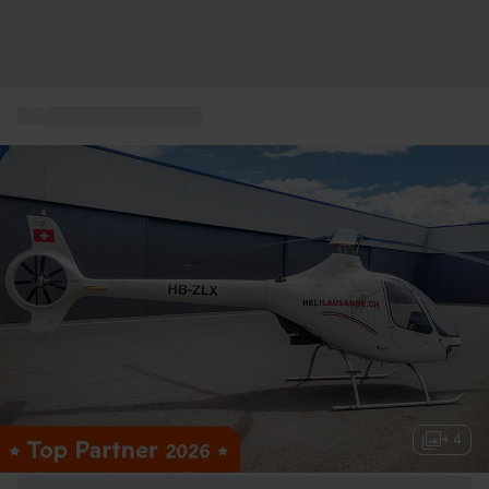
...
Baptême hélicoptère
+ 4