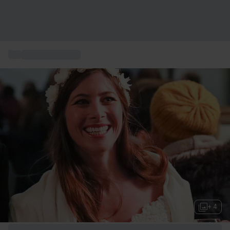
...
Box gastronomie
+ 4