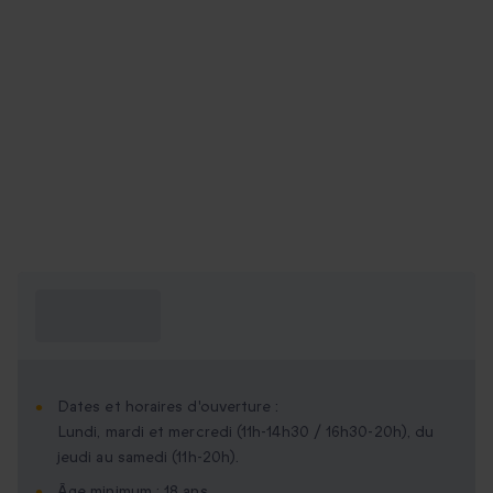
Ce que je dois
savoir ?
Dates et horaires d'ouverture :
Lundi, mardi et mercredi (11h-14h30 / 16h30-20h), du
jeudi au samedi (11h-20h).
Âge minimum : 18 ans