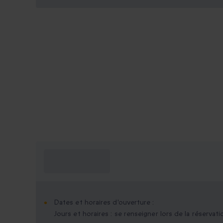
Ce que je dois
savoir ?
Dates et horaires d'ouverture :
Jours et horaires : se renseigner lors de la réservati