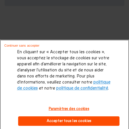
D'autres idées de cadeaux pour vos
Continuer sans accepter
proches :
En cliquant sur « Accepter tous les cookies »,
vous acceptez le stockage de cookies sur votre
appareil afin d’améliorer la navigation sur le site,
Cadeaux d'anniversaire
|
Cadeaux femme
|
Cadeaux homme
|
d’analyser l'utilisation du site et de nous aider
Cadeaux couple
|
Cadeau Noël
|
Cadeau de Noël femme
|
dans nos efforts de marketing. Pour plus
d'informations, veuillez consulter notre
politique
Cadeau de Noël homme
|
Coffrets cadeaux pour femme
|
de cookies
et notre
politique de confidentialité
.
Coffrets cadeaux pour homme
|
Cadeaux Fête des mères
|
Cadeaux Fête des pères
|
Cadeaux Saint Valentin homme
|
Paramètres des cookies
Cadeaux Saint Valentin femme
|
Cadeaux de mariage
|
Accepter tous les cookies
Cadeaux d'anniversaire de mariage