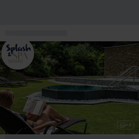
...
Bien être, Spa et Massage
+ 6