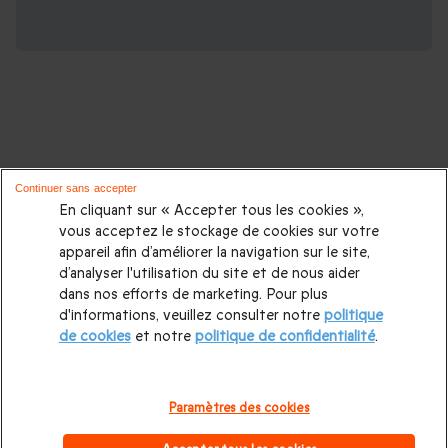
D'autres idées de cadeaux pour vos
Continuer sans accepter
proches :
En cliquant sur « Accepter tous les cookies »,
vous acceptez le stockage de cookies sur votre
appareil afin d’améliorer la navigation sur le site,
Cadeaux d'anniversaire
|
Cadeaux femme
|
Cadeaux homme
|
d’analyser l'utilisation du site et de nous aider
Cadeaux couple
|
Cadeau Noël
|
Cadeau de Noël femme
|
dans nos efforts de marketing. Pour plus
d'informations, veuillez consulter notre
politique
Cadeau de Noël homme
|
Coffrets cadeaux pour femme
|
de cookies
et notre
politique de confidentialité
.
Coffrets cadeaux pour homme
|
Cadeaux Fête des mères
|
Cadeaux Fête des pères
|
Cadeaux Saint Valentin homme
|
Paramètres des cookies
Cadeaux Saint Valentin femme
|
Cadeaux de mariage
|