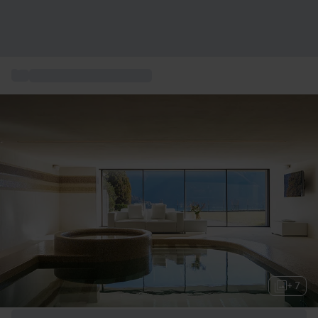
...
Coffret cadeau bien-être
+ 7