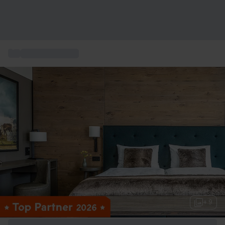
...
Box hôtel de luxe
+ 9