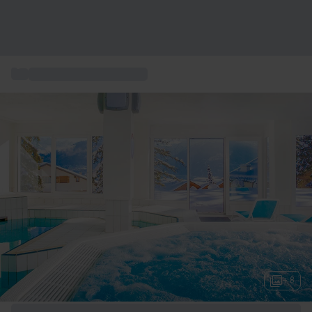
...
Coffret séjour gourmand
+ 8