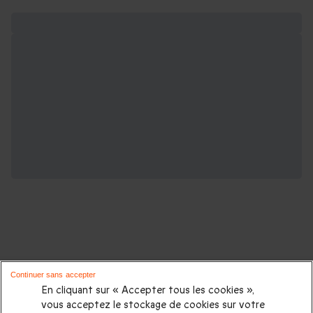
D'autres idées de cadeaux pour vos
Continuer sans accepter
proches :
En cliquant sur « Accepter tous les cookies »,
vous acceptez le stockage de cookies sur votre