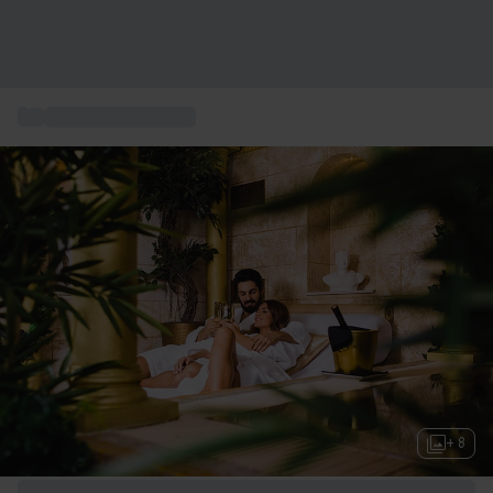
...
Box séjour bien-être
+ 8