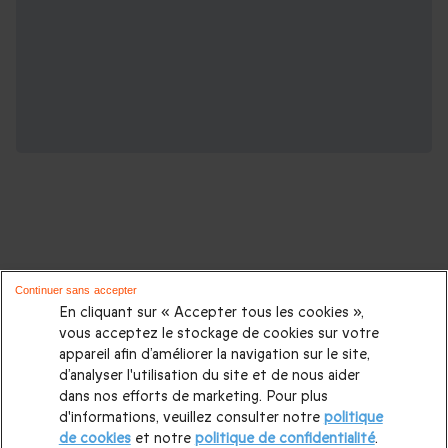
D'autres idées de cadeaux pour vos
Continuer sans accepter
proches :
En cliquant sur « Accepter tous les cookies »,
vous acceptez le stockage de cookies sur votre
appareil afin d’améliorer la navigation sur le site,
Cadeaux d'anniversaire
|
Cadeaux femme
|
Cadeaux homme
|
d’analyser l'utilisation du site et de nous aider
Cadeaux couple
|
Cadeau Noël
|
Cadeau de Noël femme
|
dans nos efforts de marketing. Pour plus
d'informations, veuillez consulter notre
politique
Cadeau de Noël homme
|
Coffrets cadeaux pour femme
|
de cookies
et notre
politique de confidentialité
.