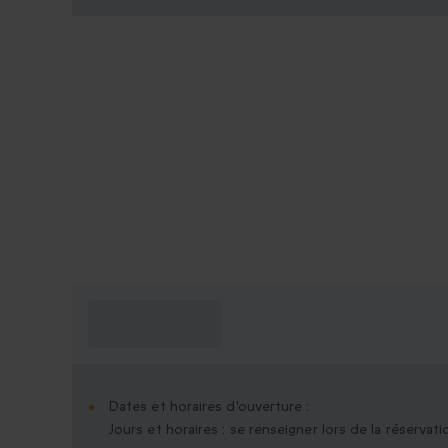
Ce que je dois
savoir ?
Dates et horaires d'ouverture :
Jours et horaires : se renseigner lors de la réservati