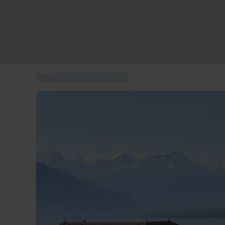
...
Séjour hôtel 4-5 étoiles