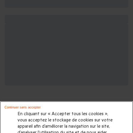
Continuer sans accepter
En cliquant sur « Accepter tous les cookies »,
vous acceptez le stockage de cookies sur votre
Partez à la découverte des plus belles
appareil afin d’améliorer la navigation sur le site,
destinations européennes :
d’analyser l'utilisation du site et de nous aider