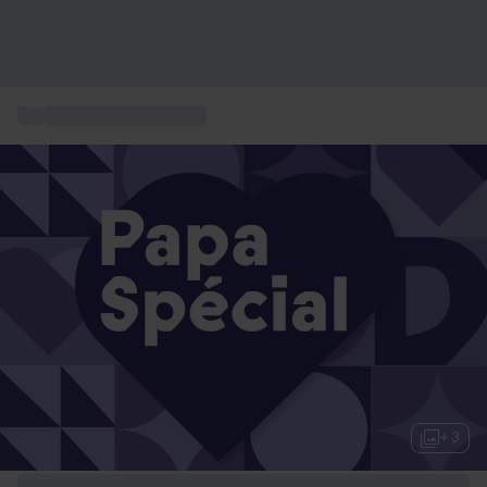
...
Idées cadeaux homme
+ 3