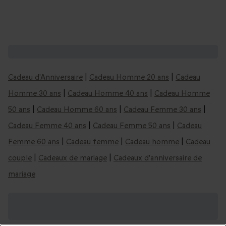
D'autres idées de cadeaux d'anniversaire :
Cadeau d'Anniversaire
|
Cadeau Homme 20 ans
|
Cadeau
Homme 30 ans
|
Cadeau Homme 40 ans
|
Cadeau Homme
50 ans
|
Cadeau Homme 60 ans
|
Cadeau Femme 30 ans
|
Cadeau Femme 40 ans
|
Cadeau Femme 50 ans
|
Cadeau
Femme 60 ans
|
Cadeau femme
|
Cadeau homme
|
Cadeau
couple
|
Cadeaux de mariage
|
Cadeaux d'anniversaire de
mariage
Trouvez encore plus d'idées cadeaux pour
un anniversaire :