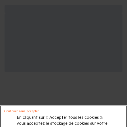
D'autres idées de cadeaux pour vos
Continuer sans accepter
proches :
En cliquant sur « Accepter tous les cookies »,
vous acceptez le stockage de cookies sur votre