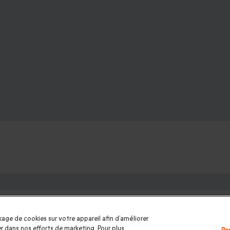
 proches :
omme
|
Cadeaux couple
|
Cadeau Noël
|
Cadeau de Noël femme
|
C
age de cookies sur votre appareil afin d’améliorer
e des mères
|
Cadeaux Fête des pères
|
Cadeaux Saint Valentin 
ider dans nos efforts de marketing. Pour plus