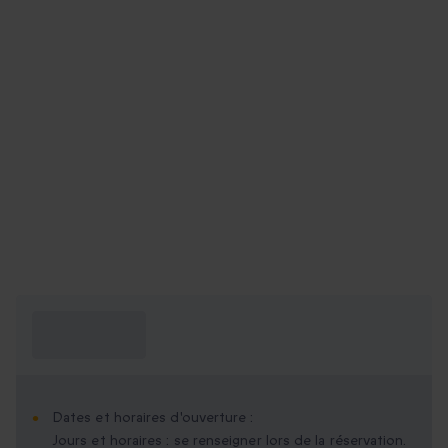
Ce que je dois
savoir ?
Dates et horaires d'ouverture :
Jours et horaires : se renseigner lors de la réservation.