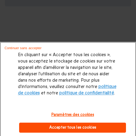
D'autres idées de cadeaux pour vos
Continuer sans accepter
proches :
En cliquant sur « Accepter tous les cookies »,
vous acceptez le stockage de cookies sur votre
appareil afin d’améliorer la navigation sur le site,
Cadeaux d'anniversaire
|
Cadeaux femme
|
Cadeaux homme
|
d’analyser l'utilisation du site et de nous aider
Cadeaux couple
|
Cadeau Noël
|
Cadeau de Noël femme
|
dans nos efforts de marketing. Pour plus
d'informations, veuillez consulter notre
politique
Cadeau de Noël homme
|
Coffrets cadeaux pour femme
|
de cookies
et notre
politique de confidentialité
.
Coffrets cadeaux pour homme
|
Cadeaux Fête des mères
|
Cadeaux Fête des pères
|
Cadeaux Saint Valentin homme
|
Paramètres des cookies
Cadeaux Saint Valentin femme
|
Cadeaux de mariage
|
Accepter tous les cookies
Cadeaux d'anniversaire de mariage