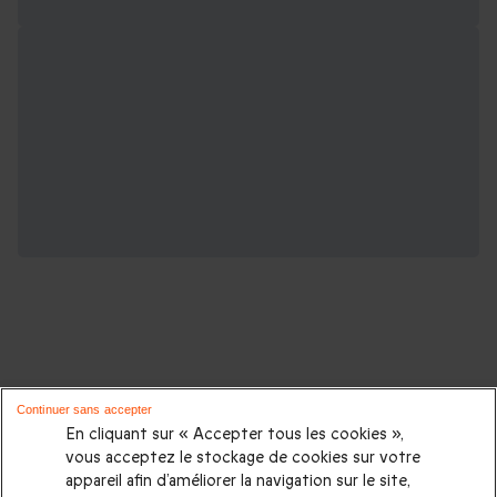
D'autres idées de cadeaux pour vos
Continuer sans accepter
proches :
En cliquant sur « Accepter tous les cookies »,
vous acceptez le stockage de cookies sur votre
appareil afin d’améliorer la navigation sur le site,
Cadeaux d'anniversaire
|
Cadeaux femme
|
Cadeaux homme
|