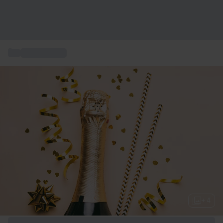
...
Carte cadeau
+ 4