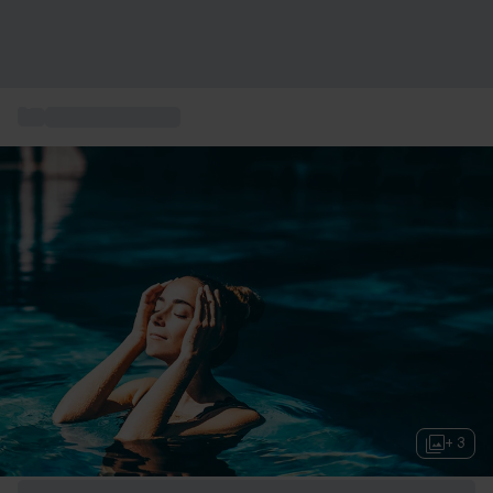
...
Box soin bien-être
+ 3