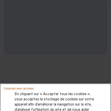
D'autres idées de cadeaux pour vos
Continuer sans accepter
proches :
En cliquant sur « Accepter tous les cookies »,
vous acceptez le stockage de cookies sur votre
appareil afin d’améliorer la navigation sur le site,
Cadeaux d'anniversaire
|
Cadeaux femme
|
Cadeaux homme
|
d’analyser l'utilisation du site et de nous aider