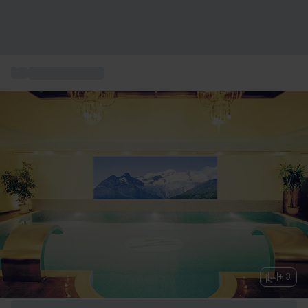
...
Spa et bien-être
+ 3