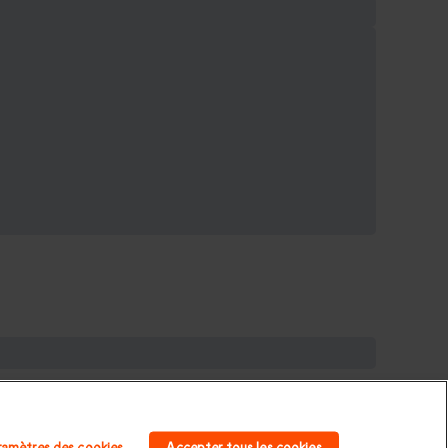
adeau de Noël homme
|
Coffrets cadeaux pour
homme
|
Cadeaux Saint Valentin femme
|
Cadeaux de
ramètres des cookies
Accepter tous les cookies