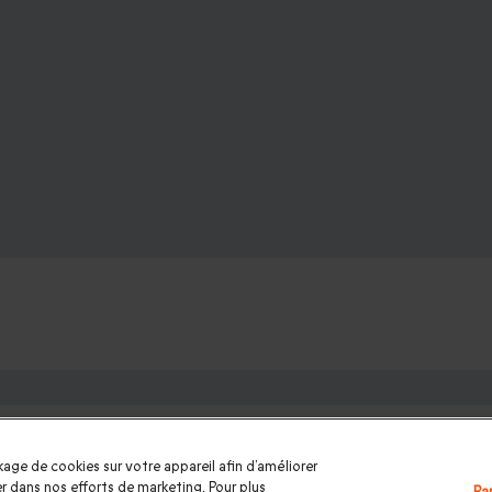
 proches :
omme
|
Cadeaux couple
|
Cadeau Noël
|
Cadeau de Noël femme
|
C
age de cookies sur votre appareil afin d’améliorer
e des mères
|
Cadeaux Fête des pères
|
Cadeaux Saint Valentin 
ider dans nos efforts de marketing. Pour plus
Pa