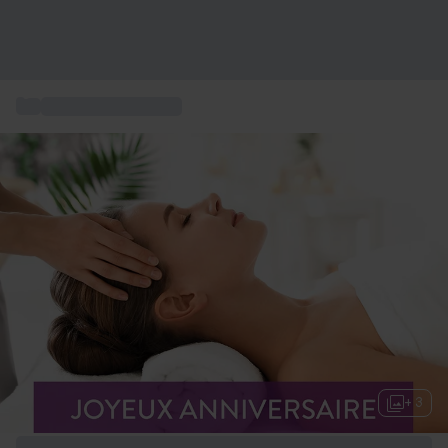
...
Box cadeau massage
+ 3