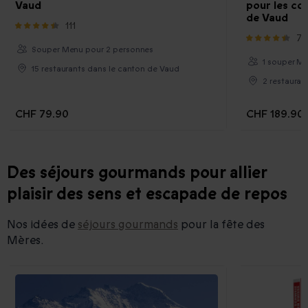
Vaud
pour les co
de Vaud
111
77
Souper Menu pour 2 personnes
1 souper Me
15 restaurants dans le canton de Vaud
2 restauran
CHF 79.90
CHF 189.90
Des séjours gourmands pour allier
plaisir des sens et escapade de repos
Nos idées de
séjours gourmands
pour la fête des
Mères.