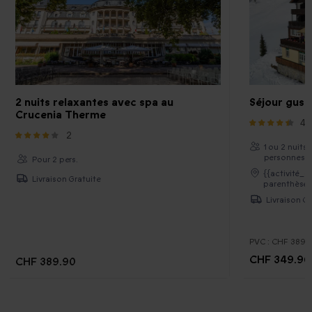
2 nuits relaxantes avec spa au
Séjour gusta
Crucenia Therme
49
2
1 ou 2 nuits
personnes
Pour 2 pers.
{{activité_c
Livraison Gratuite
parenthèses
Livraison Gr
PVC :
CHF 389.
CHF 349.90
CHF 389.90