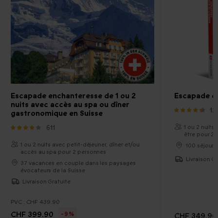
Escapade enchanteresse de 1 ou 2
Escapade en
nuits avec accès au spa ou dîner
12
gastronomique en Suisse
611
1 ou 2 nuits
être pour 2
1 ou 2 nuits avec petit-déjeuner, dîner et/ou
100 séjours
accès au spa pour 2 personnes
Livraison Gr
37 vacances en couple dans les paysages
évocateurs de la Suisse
Livraison Gratuite
PVC :
CHF 439.90
CHF 399.90
-9%
CHF 349.90