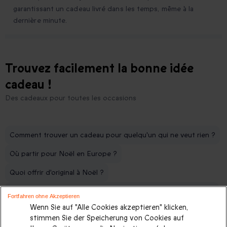
garantissant un cadeau livré dans les temps, même à la
dernière minute.
Trouvez facilement la bonne idée
cadeau !
Des cadeaux pour toutes les occasions
Comment trouver un cadeau pour quelqu'un qui ne veut rien ?
Où partir pour Noël en Europe ?
Quoi offrir d'original à Noël ?
Pour un homme sportif, comment trouver le cadeau de Noël ?
Fortfahren ohne Akzeptieren
Wenn Sie auf "Alle Cookies akzeptieren" klicken,
Quelles sont les meilleurs idées de cadeaux de Noël insolite ?
stimmen Sie der Speicherung von Cookies auf