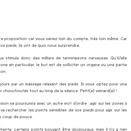
re proposition car vous seriez loin du compte, très loin même. Car
s pieds, ils ont de quoi nous surprendre.
ue stimule donc des milliers de terminaisons nerveuses. Qu’il/elle
e en particulier, le but est de solliciter un organe ou une partie
son.
jours par un massage relaxant des pieds. Si vous optez pour une
si chouchoutés tout au long de la séance. Petit(e) veinard(e) !
ssion se poursuivra avec un autre mot d’ordre : agir sur les zones à
 va rechercher les points sensibles de vos pieds pour agir sur les
un coup de pouce.
tente, certains points pouvant être douloureux, mais il n’y a rien