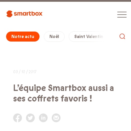
Notre actu
Noël
Saint Valentin
Cade
03 / 10 / 2017
L’équipe Smartbox aussi a
ses coffrets favoris !