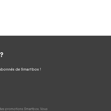
 ?
x abonnés de Smartbox !
t des promotions Smartbox. Vous