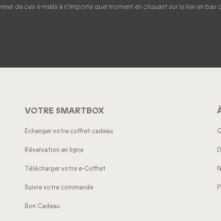
er de ces e-mails à n'importe quel moment en cliquant sur le lien en bas d
VOTRE SMARTBOX
Échanger votre coffret cadeau
Q
Réservation en ligne
D
Télécharger votre e-Coffret
N
Suivre votre commande
P
Bon Cadeau