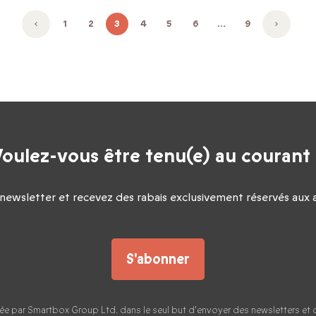
1
2
3
4
5
6
…
9
oulez-vous être tenu(e) au courant
 newsletter et recevez des rabais exclusivement réservés au
S'abonner
ctée par Smartbox Group Ltd. dans le seul but d'envoyer des newsletters e