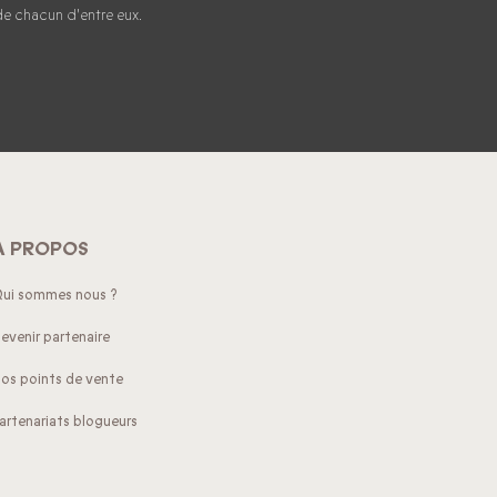
e chacun d'entre eux.
À PROPOS
ui sommes nous ?
evenir partenaire
os points de vente
artenariats blogueurs