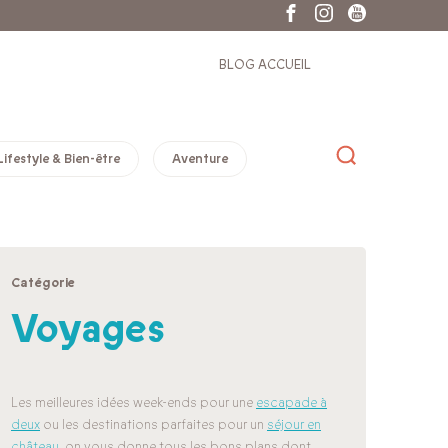
BLOG ACCUEIL
Lifestyle & Bien-être
Aventure
Catégorie
Voyages
Les meilleures idées week-ends pour une
escapade à
deux
ou les destinations parfaites pour un
séjour en
château
, on vous donne tous les bons plans dont