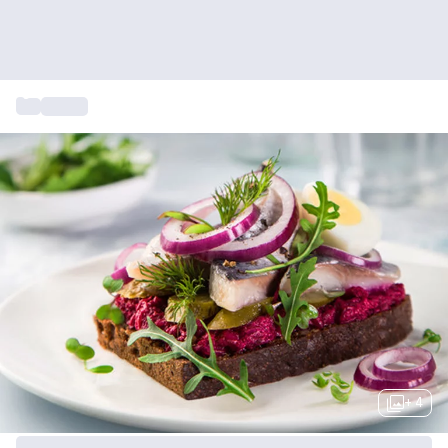
...
Caféer
+ 4