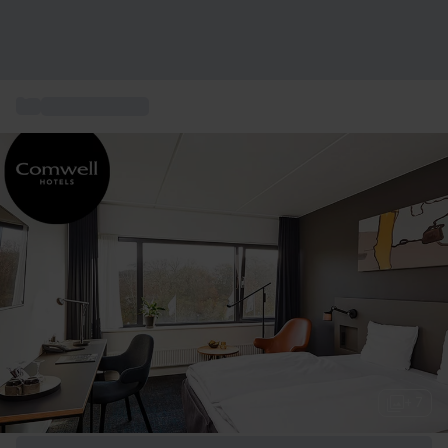
...
Comwell Hotels
+ 7