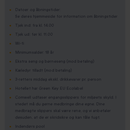
Datoer og åbningstider:
Se deres hjemmeside for information om åbningstider
Tjek ind: fra kl. 14.00
Tjek ud: før kl. 11.00
Wi-fi
Minimumsalder: 18 år
Ekstra seng og børneseng (mod betaling)
Kæledyr tilladt (mod betaling)
3-retters middag ekskl. drikkevarer pr. person
Hotellet har Green Key EU Ecolabel
Comwell udfaser engangsslippers for miljøets skyld. I
stedet må du gerne medbringe dine egne. Dine
medbragte slippers skal være rene, og vi anbefaler
desuden, at de er skridsikre og kan tåle fugt.
Indendørs pool