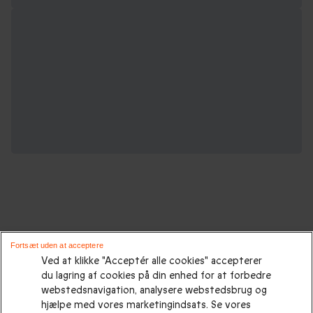
Oplevelsesgaver til enhver lejlighed :
Fortsæt uden at acceptere
Ved at klikke "Acceptér alle cookies" accepterer
du lagring af cookies på din enhed for at forbedre
Gaveidéer
|
Gaveidéer til ham
|
Gaver til hende
|
Gaver til
webstedsnavigation, analysere webstedsbrug og
hende
|
Fødselsdagsgaver
|
Morsdagsgave
|
Farsdagsgaver
|
hjælpe med vores marketingindsats. Se vores