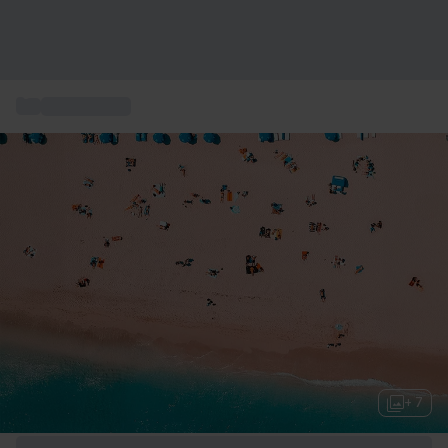
...
Rejser til USA
+ 7